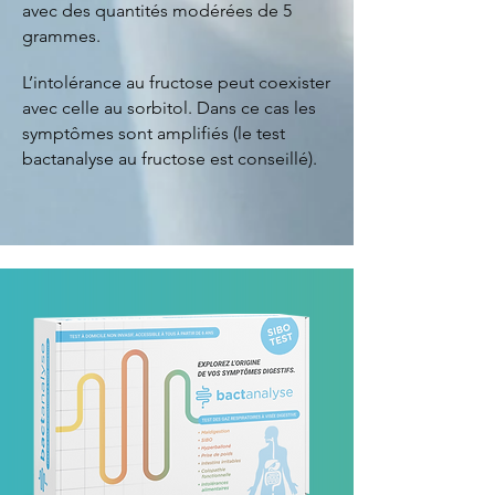
avec des quantités modérées de 5
grammes.
L’intolérance au fructose peut coexister
avec celle au sorbitol. Dans ce cas les
symptômes sont amplifiés (le test
bactanalyse au fructose est conseillé).