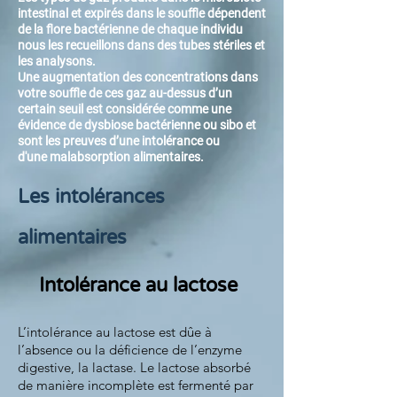
intestinal et expirés dans le souffle dépendent
de la flore bactérienne de chaque individu
nous les
recueillons
dans des tubes
stériles
et
les analysons.
Une augmentation des concentrations dans
votre souffle de ces gaz au-dessus d’un
certain seuil est considérée comme une
évidence de dysbiose
bactérienne
ou sibo et
sont les preuves d’une intolérance ou
d'une
malabsorption alimentaires
.
Les intolérances
alimentaires
Intolérance au lactose
L’intolérance au lactose est dûe à
l’absence ou la déficience de l’enzyme
digestive, la lactase. Le lactose absorbé
de manière incomplète est fermenté par