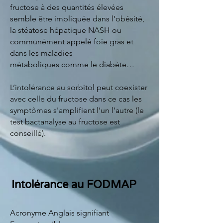
fructose à des quantités élevées
semble être impliquée dans l’obésité,
la stéatose hépatique NASH ou
communément appelé foie gras et
dans les maladies
métaboliques comme le diabète…
L’intolérance au sorbitol peut coexister
avec celle du fructose dans ce cas les
symptômes s'amplifient l’un l’autre (le
test bactanalyse au fructose est
conseillé).
Intolérance au FODMAP
Acronyme Anglais signifiant