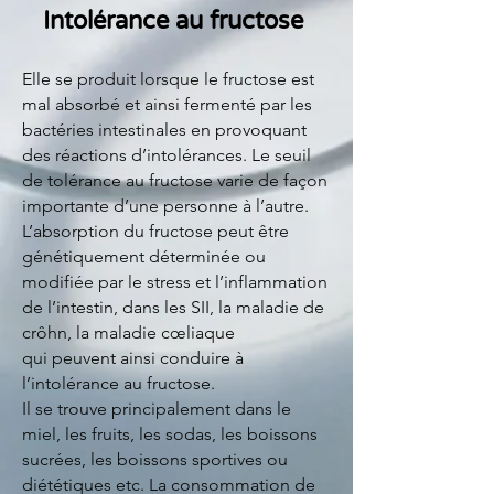
Intolérance au fructose
Elle se produit lorsque le fructose est
mal absorbé et ainsi fermenté par les
bactéries intestinales en provoquant
des réactions d’intolérances. Le seuil
de tolérance au fructose varie de façon
importante d’une personne à l’autre.
L’absorption du fructose peut être
génétiquement déterminée ou
modifiée par le stress et l’inflammation
de l’intestin, dans les SII, la maladie de
crôhn, la maladie cœliaque
qui peuvent ainsi conduire à
l’intolérance au fructose.
Il se trouve principalement dans le
miel, les fruits, les sodas, les boissons
sucrées, les boissons sportives ou
diététiques etc. La consommation de