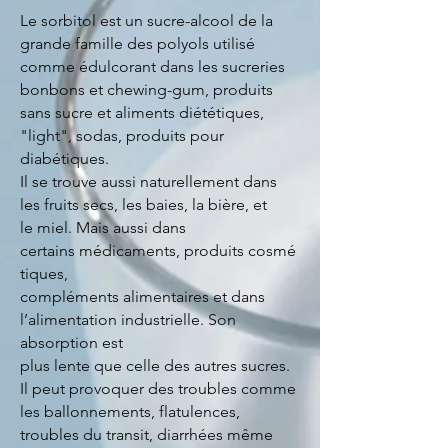
Le sorbitol est un sucre-alcool de la
grande famille des polyols utilisé
comme édulcorant dans les sucreries
bonbons et chewing-gum, produits
sans sucre et aliments diététiques,
"light", sodas, produits pour
diabétiques.
Il se trouve aussi naturellement dans
les fruits secs, les baies, la bière, et
le miel. Mais aussi dans
certains médicaments, produits cosmé
tiques,
compléments
alimentaires et dans
l’alimentation industrielle. Son
absorption est
plus lente que celle des autres sucres.
Il peut provoquer des troubles comme
les ballonnements, flatulences,
troubles du transit, diarrhées même