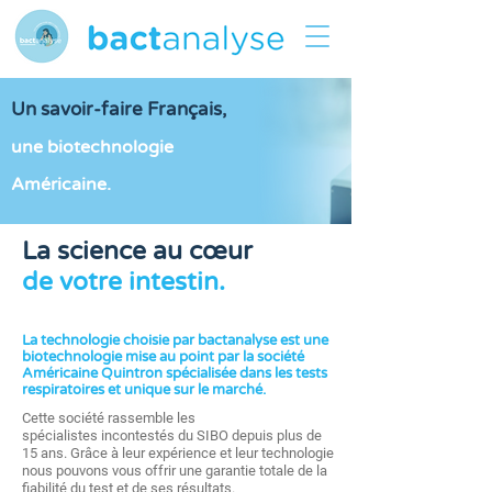
Un savoir-faire Français,
une biotechnologie
Américaine.
La science au cœur
de votre intestin.
La technologie choisie par bactanalyse est une
biotechnologie mise au point par la société
Américaine Quintron spécialisée dans les tests
respiratoires et unique sur le marché.
Cette société rassemble les
spécialistes incontestés du SIBO depuis plus de
15 ans. Grâce à leur expérience et leur technologie
nous pouvons vous offrir une garantie totale de la
fiabilité du test et de ses résultats.